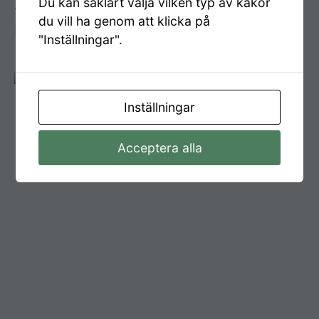
Du kan såklart välja vilken typ av kakor
SwedMotor är distributör för Hatz, VM-
du vill ha genom att klicka på
Motori, Isuzu, Subaru, Hyundai
"Inställningar".
Inställningar
Acceptera alla