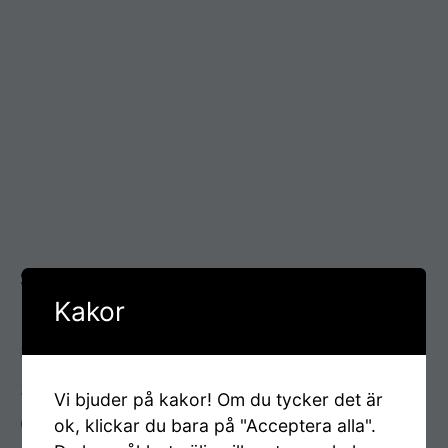
Servicetekniker till vår verkstad för
Kakor
marin- och industrimotorer
27 januari 2026
SwedMotor AB ingår i EMERNA Group,
Vi bjuder på kakor! Om du tycker det är
en ledande motordistributör i Sverige.
ok, klickar du bara på "Acceptera alla".