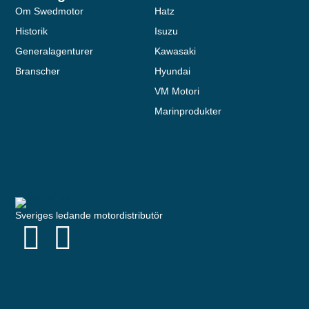
kakorna
Om Swedmotor
Hatz
kommer viss
Historik
Isuzu
funktionalitet
att försvinna
Generalagenturer
Kawasaki
från
Branscher
Hyundai
hemsidan.
VM Motori
Marinprodukter
Marknadsföring
Genom att dela
med dig av dina
intressen och ditt
beteende när du
surfar ökar du
chansen att få se
Sveriges ledande motordistributör
personligt
anpassat innehåll
och erbjudanden.