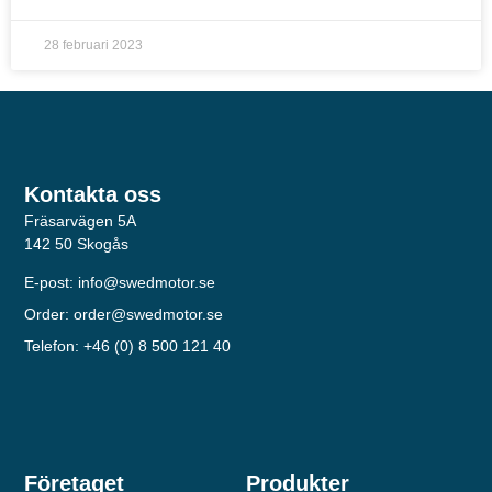
För att vi ska
kunna
28 februari 2023
förbättra
hemsidans
funktionalitet
och
uppbyggnad,
baserat på
hur hemsidan
Kontakta oss
används.
Fräsarvägen 5A
142 50 Skogås
E-post: info@swedmotor.se
Upplevelse
För att vår
Order: order@swedmotor.se
hemsida ska
Telefon: +46 (0) 8 500 121 40
prestera så
bra som
möjligt under
ditt besök.
Om du nekar
de här
Företaget
Produkter