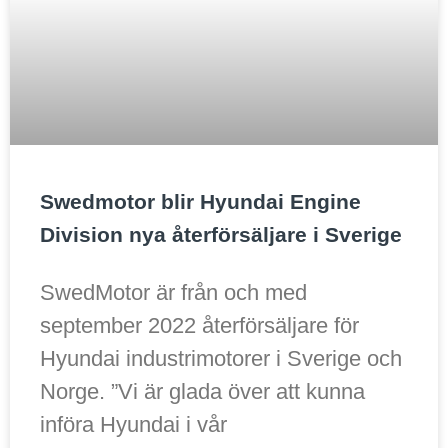
Nödvändiga
Swedmotor blir Hyundai Engine
Dessa kakor
Division nya återförsäljare i Sverige
går inte att
välja bort. De
behövs för
SwedMotor är från och med
att hemsidan
över huvud
september 2022 återförsäljare för
taget ska
Hyundai industrimotorer i Sverige och
fungera.
Norge. ”Vi är glada över att kunna
införa Hyundai i vår
Statistik